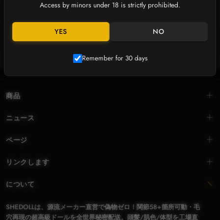
Access by minors under 18 is strictly prohibited.
Subscribe to Our Newsletter
Get the latest updates on new products, special offers and more.
YES
NO
SUBSCRIBE
Remember for 30 days
商品
ニュース
ページ
リンクします
について
SHEDOLLは、源流メーカー直営で偽物ゼロ！関節58+箇所可動・毛
穴再現の超高級ドールを全世界秘密配送。頭髪/肌色/体型を工場直