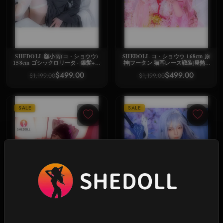
SHEDOLL 顧小雨(コ・ショウウ)
SHEDOLL コ・ショウウ 168cm 原
158cm ゴシックロリータ · 銀髪+可
神|フータン 猫耳レース戦装|発熱D
動関節 · レースガーターポーズ · 秘
カップ |減量植毛ボディ| 2次元純欲
$499.00
$499.00
$1,199.00
$1,199.00
部複製
爆発
SALE
SALE