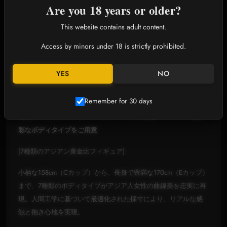
Are you 18 years or older?
SHEDOLL コ・ショウウ 168cm 白
SHEDOLL コ・ショウウ 167cm｜D
衣の天使 | 制服の誘惑 + 可動関節 |
カップ氷肌戦姫｜スコークコスプレ
そばかす肌
｜植毛+温感ボディ｜二次元同棲ド
$499.00
$499.00
$1,199.00
$1,199.00
This website contains adult content.
ール
Access by minors under 18 is strictly prohibited.
YES
NO
詳細説明
Remember for 30 days
究極のシミュレーション、カスタマイズ可能なパートナー｜多
彩なボディタイプをご用意
[7種類のアジアン黄金比フィギュア]
小柄な158cm（Cカップ）から、長身で豊満な170cm（Eカップ）
まで、7種類のボディタイプがアジア人女性の曲線美を忠実に再
現。人間工学に基づいて最適化された採寸により、リアルな感
触と抱き心地を実現。