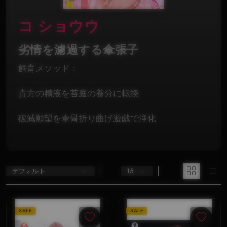
コ ショウウ
劣情を濾過する傘張子
飼育メソッド：
貴方の精液を苔庭の養分に転換
破滅願望を傘骨折り曲げ遊戯で浄化
SALE
SALE