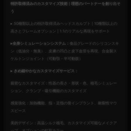
特許取得済みのカスタマイズ技術 | 理想のパートナーを創り出そ
う
▸ 50種類以上の特許取得済みヘッドスカルプト | 10種類以上の
高さとフレームオプション | 1:1のリアルな再現をサポート
▸全身シミュレーションシステム：
食品グレードのシリコンスキ
ン（低油分・無臭）、皮膚の凹凸と皮下血管を再現、合金製ス
ケルトンジョイント（可動顎・半可動肢）
▸ きめ細やかなカスタマイズサービス：
親密なカスタマイズ：性器の長さ・形状・色、植毛シミュレー
ション、クランプ・吸引機能のカスタマイズ
感覚強化：加熱機能、指・足指の骨インプラント、耐裂性マウ
スピース
美的デザイン：高温シルク植毛、カスタマイズ可能なメイクア
ップ、オプションの虹彩カラー