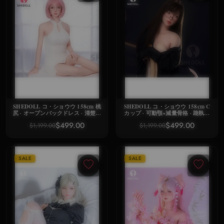
SHEDOLL コ・ショウウ 158cm 桃
SHEDOLL コ・ショウウ 158cm C
尻 · オープンバックドレス · 清楚系
カップ · 可動顎+減量骨格 · 跪執事
メガネ娘
黒タイツ · 精密複製ドール
$499.00
$499.00
$1,199.00
$1,199.00
SALE
SALE