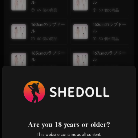
ル
ル
69 個の商品
50 個の商品
160cmのラブドー
163cmのラブドー
ル
ル
50 個の商品
50 個の商品
165cmのラブドー
167cmのラブドー
ル
ル
50 個の商品
50 個の商品
168cmのラブドー
170cmのラブドー
ル
ル
50 個の商品
50 個の商品
190cm 男性ドー
ル
Are you 18 years or older?
1 個の商品
This website contains adult content.