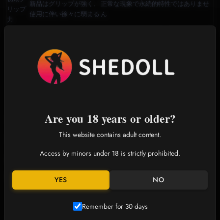
新品はグリップが強く、
正常な現象で永続的特性ではありませ
リップ
使用に伴い徐々に弱まる
ん
力
染色リ
濃色衣類による色移りの
新品衣類は数回洗濯し、濃色衣類の長
スク
可能性
時間着用を避ける
5. 使用上の注意事項
直射日光や高温環境を避ける
定期的な清掃と乾燥状態の維持
専用メンテナンス製品を使用
変形防止のため保管時はサポートスタンドを使用
Are you 18 years or older?
⚠️
重要:
ご購入前に本免責事項を必ずお読みください。ご不明点はチャ
ットまたはメールでお問い合わせください。ご注文は本条件の承諾を意
This website contains adult content.
味します。
Access by minors under 18 is strictly prohibited.
6. 会員ポリシー
6.1 会員特典
YES
NO
住所帳管理機能
注文履歴閲覧
Remember for 30 days
会員限定特典