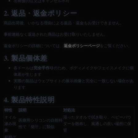
出荷後の注文はキャンセル不可
2. 返品・返金ポリシー
商品出荷後、いかなる理由による返品・返金もお受けできません。
事前連絡なく返送された商品はお受け取りいたしません。
返金ポリシーの詳細については、
返金ポリシーページ
をご覧ください。
3. 製品個体差
各ドールは
完全手作り
のため、ボディメイクやフェイスメイクに個
体差が生じます
実際の製品はウェブサイトの展示画像と完全に一致しない場合があ
ります
4. 製品特性説明
特性
説明
対処法
オイル
湿ったタオルで拭き取り、ベビーパウ
医療用シリコンの自然特
滲み現
ダーを散布し、風通しの良い場所に保
性で「発汗」に類似
象
管
初期グ