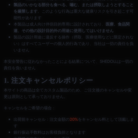
製品のいかなる部分も食べる、噛む、または摂取しようとすること
を厳禁します
。このような行為は重大な健康リスクを引き起こす可
能性があります
本製品は成人向け伴侶目的専用に設計されており、
医療、食品関
連、その他の設計目的外の用途に使用してはいけません
製品の設計用途に違反する操作（摂取、医療使用などに限定されな
い）はすべてユーザーの個人的行為であり、当社は一切の責任を負
いません
本安全警告に従わなかったことによる結果について、SHEDOLLは一切の
責任を負いません
1. 注文キャンセルポリシー
本サイトの商品は全てカスタム製品のため、ご注文後のキャンセルや変
更は原則として承っておりません。
キャンセルをご希望の場合：
出荷前キャンセル：注文金額の
20%
をキャンセル料として頂戴しま
す
銀行振込手数料はお客様負担となります