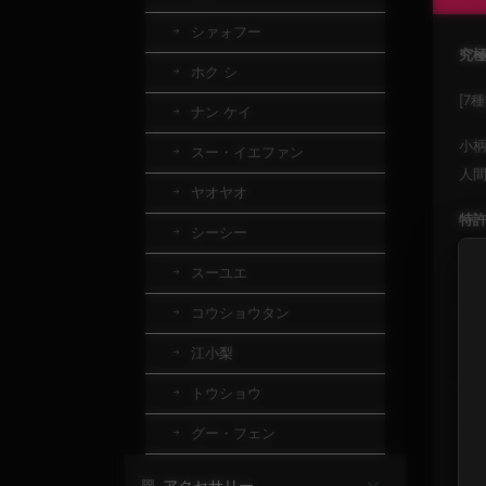
シァォフー
究極
ホク シ
[7
ナン ケイ
小柄
スー・イエファン
人
ヤオヤオ
特許
シーシー
▸ 
スーユエ
▸
コウショウタン
ン
江小梨
▸ 
トウショウ
親
グー・フェン
感
アクセサリー