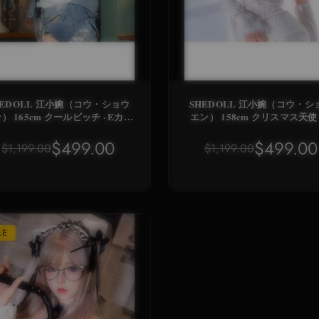
HEDOLL 江小婉（コウ・ショウ
SHEDOLL 江小婉（コウ・シ
） 165cm クールビッチ · Eカッ
エン） 158cm クリスマス天使 ·
鏡娘 · 発熱震動ボディ · 喫茶店
カップレーステディ · 発熱軽量
シチュエーションセット
ィ · 純欲系同棲ドール
$499.00
$499.00
$1,199.00
$1,199.00
LE