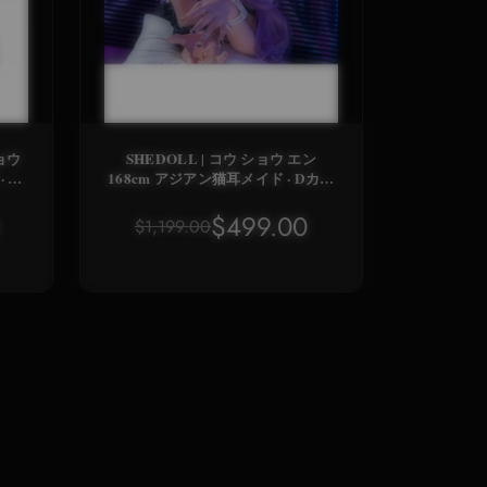
ョウ
SHEDOLL | コウ ショウ エン
 C
168cm アジアン猫耳メイド · Dカッ
ボデ
プ軽量ボディ · 発熱+精密植毛 · 二
次元専属バーチャル妻
$499.00
$1,199.00