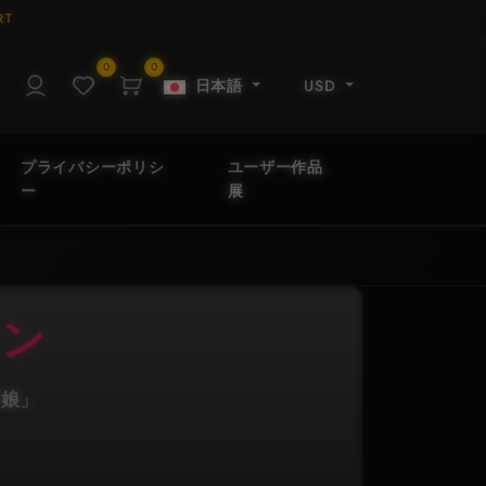
RT
0
0
日本語
USD
プライバシーポリシ
ユーザー作品
ー
展
エン
り娘」