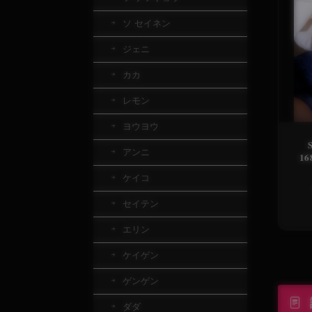
ソ セイネン
ジェニ
カカ
レモン
ヨウヨウ
アンニ
1
猫
ケイコ
巨
セイテン
エリン
ケイゲン
ゲンゲン
ダダ