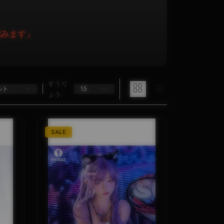
刻みます」
すうり
ょう:
SALE