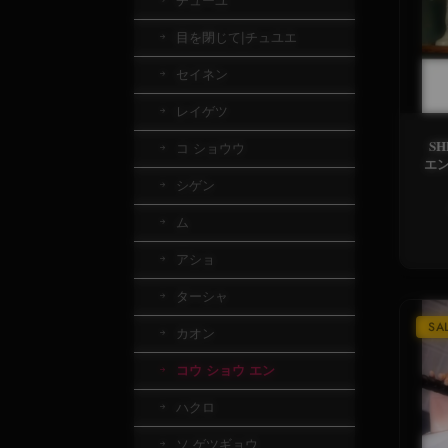
チューユ
目を閉じて|チュユエ
セイネン
レイゲツ
S
コ ショウウ
エン
プ眼
シゲン
ム
アショ
ターシャ
SA
カオン
コウ ショウ エン
ハクロ
ソ ゲツギョウ