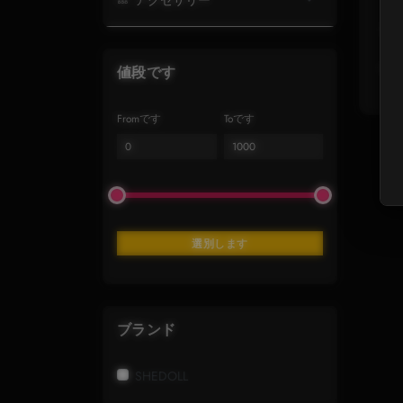
美
▸ 
値段です
Fromです
Toです
選別します
ブランド
SHEDOLL