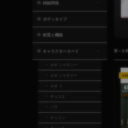
姉妹関係
ボディタイプ
材質と機能
第～を表
キャラクターカード
ルオ シャオシー
ルオ シャオイー
SA
ルオ イ
チュユエ
バラ
チュリン