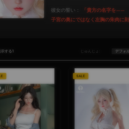
彼女の誓い：
「貴方の名字を——
子宮の奥にではなく左胸の朱肉に
示する1
じゅんじょ:
LE
SALE