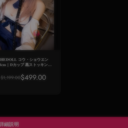
SHEDOLL コウ・ショウエン
68cm｜Dカップ 黒ストッキング
耳メイド風｜甘美でワイルド・
乳スリム｜動眼カスタム｜ニト
$499.00
$1,199.00
ムゲ単身向け極上ドール
詳細説明