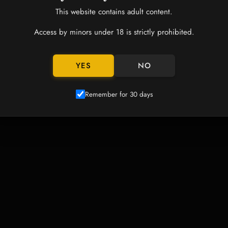
This website contains adult content.
的デザイン：高温シルク植毛、カスタマイズ可能なメイクアップ、オプション
Access by minors under 18 is strictly prohibited.
30%軽量化技術｜持ち運びに便利な独自のライナー構造
YES
NO
Remember for 30 days