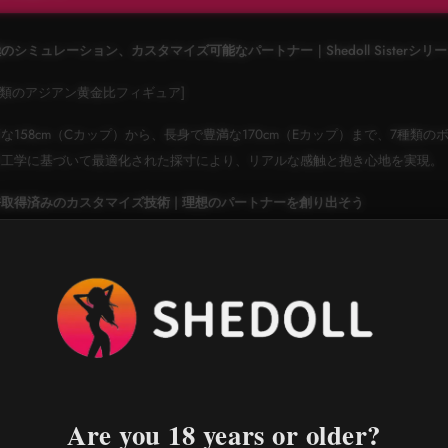
のシミュレーション、カスタマイズ可能なパートナー｜Shedoll Sister
種類のアジアン黄金比フィギュア]
な158cm（Cカップ）から、長身で豊満な170cm（Eカップ）まで、7種
間工学に基づいて最適化された採寸により、リアルな感触と抱き心地を実現。
取得済みのカスタマイズ技術 | 理想のパートナーを創り出そう
50種類以上の特許取得済みヘッドスカルプト | 10種類以上の高さとフレームオプ
全身シミュレーションシステム：
食品グレードのシリコンスキン（低油分・無
ジョイント（可動顎・半可動肢）
きめ細やかなカスタマイズサービス：
密なカスタマイズ：性器の長さ・形状・色、植毛シミュレーション、クランプ
Are you 18 years or older?
覚強化：加熱機能、指・足指の骨インプラント、耐裂性マウスピース