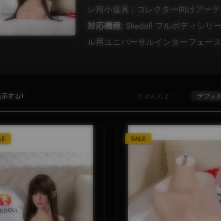
レ用小道具 | コレクター向けアー
対応機種:
Shedoll フルボディシリー
ル用ユニバーサルインターフェー
示する1
じゅんじょ:
LE
SALE