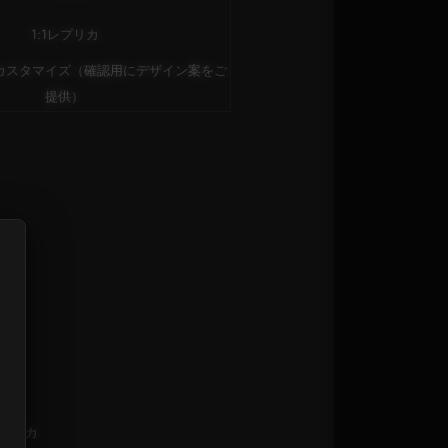
1:1レプリカ
カスタマイズ（確認用にデザイン案をご
提供）
レプリカ