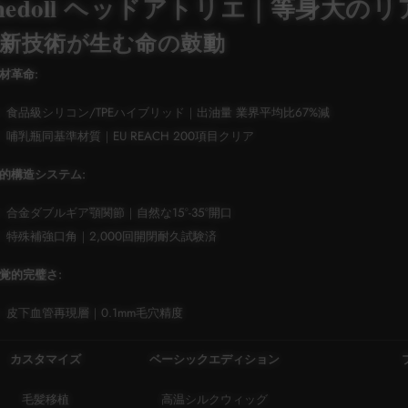
hedoll ヘッドアトリエ｜等身大の
新技術が生む命の鼓動
素材革命:
食品級シリコン/TPEハイブリッド｜出油量 業界平均比67%減
哺乳瓶同基準材質｜EU REACH 200項目クリア
動的構造システム:
合金ダブルギア顎関節｜自然な15°-35°開口
特殊補強口角｜2,000回開閉耐久試験済
視覚的完璧さ:
皮下血管再現層｜0.1mm毛穴精度
カスタマイズ
ベーシックエディション
毛髪移植
高温シルクウィッグ