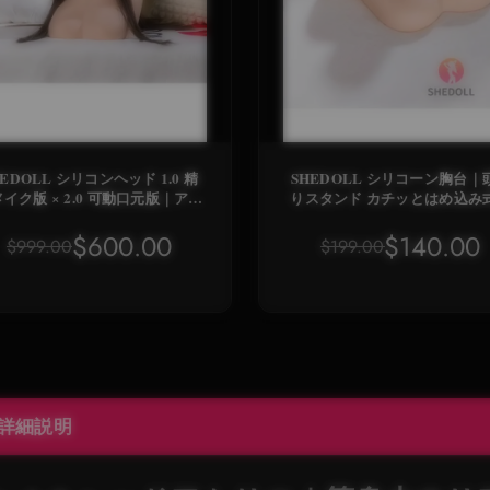
LL シリコンヘッド 1.0 精
SHEDOLL シリコーン胸台｜
イク版 × 2.0 可動口元版｜アジ
りスタンド カチッとはめ込み
ンフェイス特化・食品級シリコ
食品級素材 [大/小サイズ]
ン素材
$600.00
$140.00
$999.00
$199.00
詳細説明