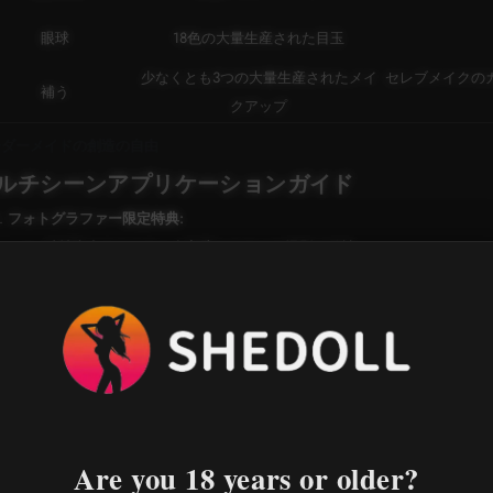
眼球
18色の大量生産された目玉
少なくとも3つの大量生産されたメイ
セレブメイクの
補う
クアップ
ーダーメイドの創造の自由
ルチシーンアプリケーションガイド
フォトグラファー限定特典:
反射防止テクスチャ | 完璧なスタジオ撮影の秘訣
360°首回転 | 生き生きとした微細な表情を捉える
自然な表情を捉える可動式顎
コスプレイヤー向け:
デュアルロックウィッグデザイン | 激しい動きでもずれにくい
アニメの黄金比 | アニメキャラクターを完璧に再現
コレクターレベル:
本物の素材、品質保証、そして完璧なレプリカ
Are you 18 years or older?
恋人へのプレゼント:
心を満たす、あなたのニーズに合わせて作られた1:1