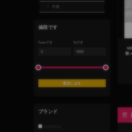
半身
値段です
Fromです
Toです
SHEDO
密メ
ア
選別します
ブランド
SHEDOLL