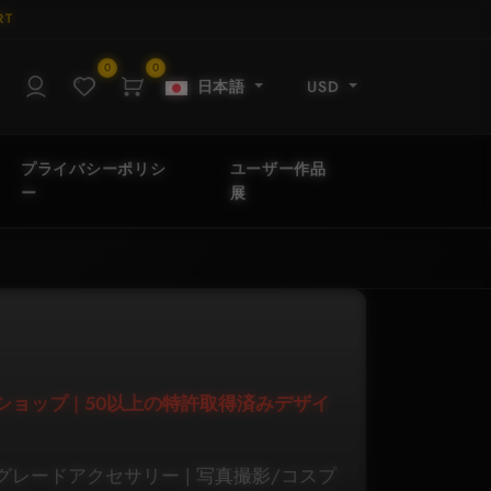
RT
0
0
日本語
USD
プライバシーポリシ
ユーザー作品
ー
展
クショップ | 50以上の特許取得済みデザイ
レードアクセサリー | 写真撮影/コスプ