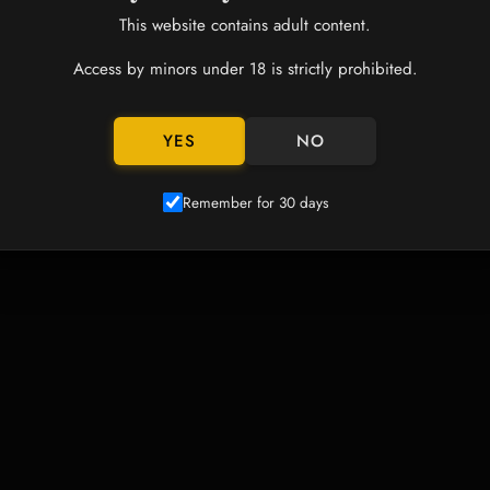
This website contains adult content.
Access by minors under 18 is strictly prohibited.
YES
NO
Remember for 30 days