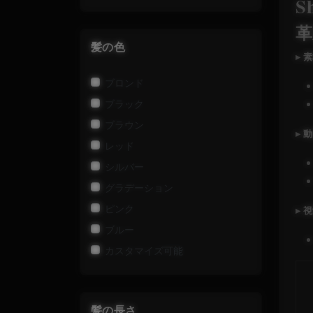
S
革
髪の色
▸ 
ブロンド
ブラック
ブラウン
▸ 
レッド
シルバー
グラデーション
ピンク
▸ 
ブルー
カスタマイズ可能
髪の長さ