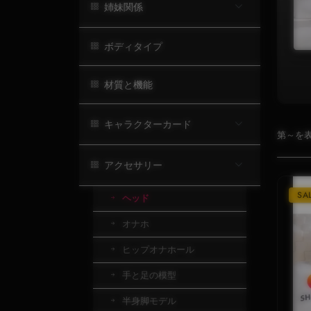
姉妹関係
ボディタイプ
材質と機能
キャラクターカード
第～を表
アクセサリー
SA
ヘッド
オナホ
ヒップオナホール
手と足の模型
半身脚モデル