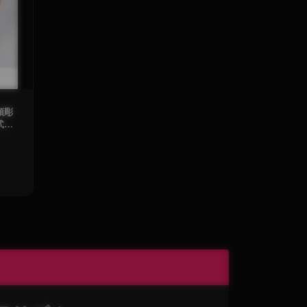
頭彫
式・