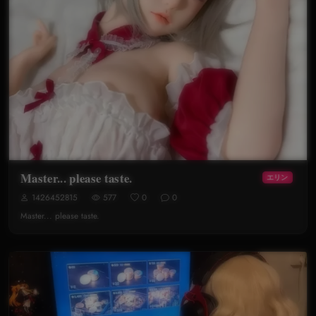
Master... please taste.
エリン
1426452815
577
0
0
Master... please taste.