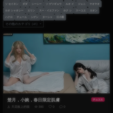
ソ セイネン
ダダ
シーシー
ソ ゲツギョウ
ルオ イ
ジェニ
ヤオヤオ
ルオ シャオシー
エリン
スー・イエファン
ホク シ
スーユエ
カオン
ハクロ
チューユ
シゲン
ターシャ
江小梨
その他のカテゴリ (41)
楚月，小婉，春日限定肌膚
チュユエ
天花板上的猫
585
0
0