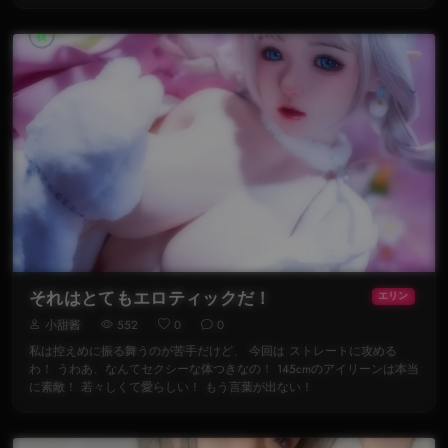
それはとてもエロティックだ！
エリン
小甜酱
552
0
0
私は控えめに振る舞うのが苦手だけど、 今回は ストレートに攻める
わ！ うわあ、なんてセクシーな体つきなの！ 145cmのアイリーンは本当
に素敵！ 若々しくて愛らしい！ もう言葉が出ない！