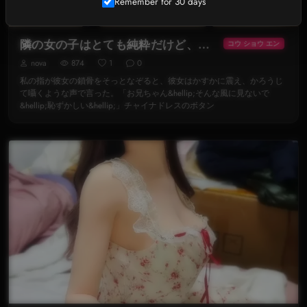
Remember for 30 days
隣の女の子はとても純粋だけど、とても違う《二》
コウ ショウ エン
nova
874
1
0
私の指が彼女の鎖骨をそっとなぞると、彼女はかすかに震え、かろうじ
て囁くような声で言った。「お兄ちゃん&hellip;そんな風に見ないで
&hellip;恥ずかしい&hellip;」チャイナドレスのボタン