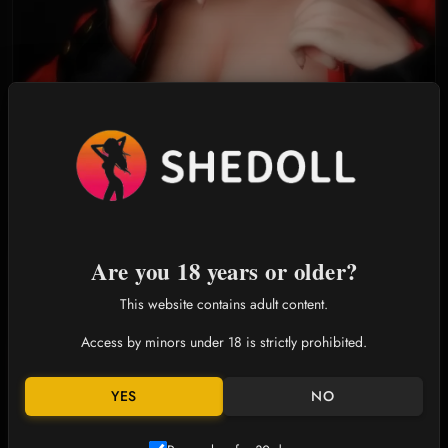
Girls und Panzer
ソ ゲツギョウ
Gzuo
591
0
0
"Huh? Peeping at a lady isn't gentlemanly behavior." "I'm sorry, oh no, I
didn't peep!" "Looks lik
Are you 18 years or older?
This website contains adult content.
Access by minors under 18 is strictly prohibited.
YES
NO