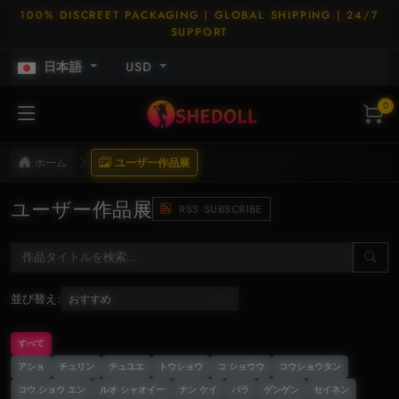
100% DISCREET PACKAGING | GLOBAL SHIPPING | 24/7
SUPPORT
日本語
USD
0
ホーム
ユーザー作品展
ユーザー作品展
RSS SUBSCRIBE
並び替え:
すべて
アショ
チュリン
チュユエ
トウショウ
コ ショウウ
コウショウタン
コウ ショウ エン
ルオ シャオイー
ナン ケイ
バラ
ゲンゲン
セイネン