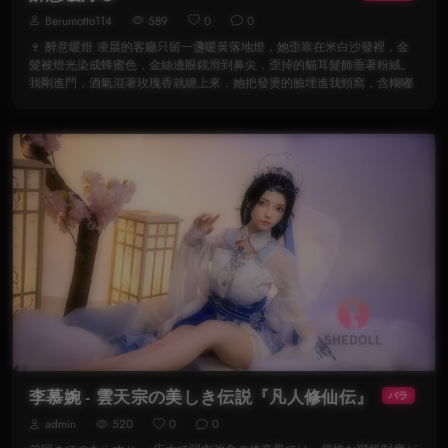
Berumotto114
589
0
0
🍷 醉意暖燈 凌晨的客廳只留一盞暖黃落地燈，她歪靠在米白沙發裡，金
髮被燈光染成蜂蜜色，金絲邊眼鏡滑到鼻尖，歪掉的貓耳髮飾垂著粉絨。
我剛進門，酒氣混著玫瑰香就纏上來，她把發燙的臉埋進我頸窩，含糊嘟
李慕婉 - 雲天宗の美しき伝説『凡人修仙伝』
バラ
admin
520
0
0