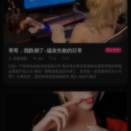
哥哥，我跌倒了~猛攻失敗的日常
ナン ケイ
壹碗泡面
441
0
0
記錄一下南溪妹妹猛攻的遊戲日常 剛好過去看見南溪妹妹還想用我的號氪
金看我不阻止你 轉頭一看剛遊戲就意外身亡，那失敗一把我就得扒你小吊
帶了 什麼意思，還想賣萌混淆過關是吧 我扒 妹妹可愛捏