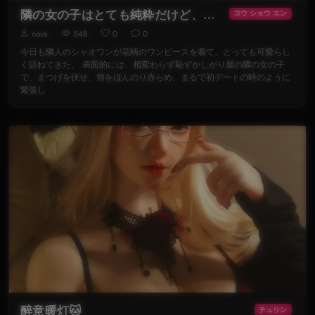
隣の女の子はとても純粋だけど、とても違う《一》
コウ ショウ エン
nova
548
0
0
今日も隣人のシャオワンが花柄のワンピースを着て、とっても可愛らし
く訪ねてきた。 表面的には、相変わらず恥ずかしがり屋の隣の女の子
で、まつげを伏せ、頬をほんのり赤らめ、まるで初デートの時のように
緊張し
醉意暖灯🐱
チュリン