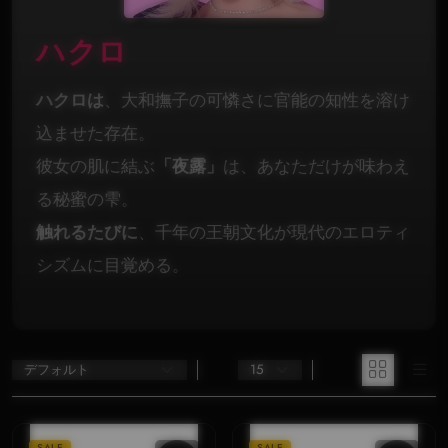
ハクロ
ハクロは
、大和撫子の可憐さに官能の知性を溶け
込ませた存在。
彼女の肌に結ぶ
「夜露」
は、あなただけが味わえ
る秘蜜の雫。
触れるたびに
、千年の王朝文化が現代のエロティ
シズムに目覚める。
SALE
SALE