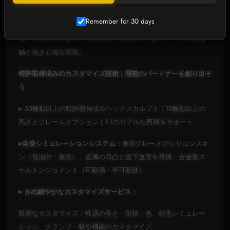
小柄な158cm（Cカップ）から、長身で豊満な170cm（Eカップ）
Remember for 30 days
まで、7種類のボディタイプがアジア人女性の曲線美を忠実に再
現。人間工学に基づいて最適化された採寸により、リアルな感
触と抱き心地を実現。
特許取得済みのカスタマイズ技術 | 理想のパートナーを創り出そ
う
▸ 50種類以上の特許取得済みヘッドスカルプト | 10種類以上の
高さとフレームオプション | 1:1のリアルな再現をサポート
▸全身シミュレーションシステム：
食品グレードのシリコンスキ
ン（低油分・無臭）、皮膚の凹凸と皮下血管を再現、合金製ス
ケルトンジョイント（可動顎・半可動肢）
▸ きめ細やかなカスタマイズサービス：
親密なカスタマイズ：性器の長さ・形状・色、植毛シミュレー
ション、クランプ・吸引機能のカスタマイズ