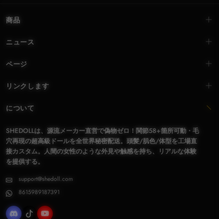
商品
ニュース
ページ
リンクします
について
SHEDOLLは、源流メーカー直営で偽物ゼロ！関節58+箇所可動・毛
穴再現の超高級ドールを全世界秘密配送。頭髪/肌色/体型を工場直
接カスタム。人間の女性のような外見や触感を持ち、リアルな体験
を提供する。
support@shedoll.com
8615989187391