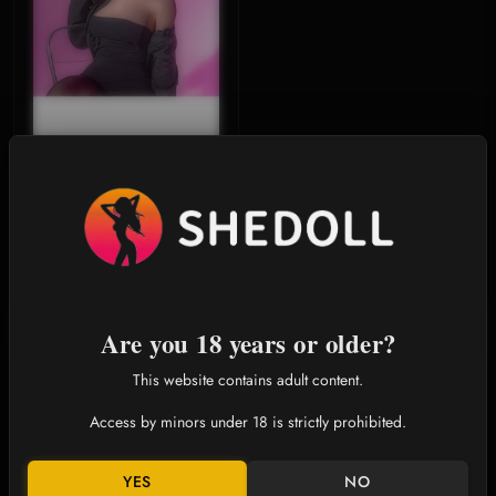
SHEDOLL 白露(ハクロ） 168cm 女
王様 Dカップ 透け黒タイツ 可動口
腔+加温吸引機能
$499.00
$1,199.00
詳細説明
Are you 18 years or older?
This website contains adult content.
究極のシミュレーション、カスタマイズ可能なパートナー｜多
Access by minors under 18 is strictly prohibited.
彩なボディタイプをご用意
[7種類のアジアン黄金比フィギュア]
YES
NO