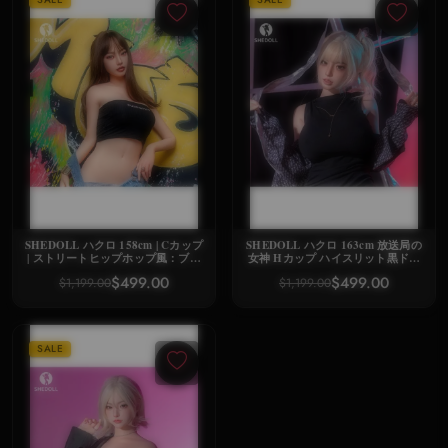
SHEDOLL ハクロ 158cm | Cカップ
SHEDOLL ハクロ 163cm 放送局の
| ストリートヒップホップ風：ブラ
女神 Hカップ ハイスリット黒ドレ
ッククロップトップ+デニムオーバ
ス+オフショルニット 温感震動ボデ
$499.00
$499.00
$1,199.00
$1,199.00
ーオール | スリム＆バストアップ |
ィ スタジオ収蔵版
加熱機能+リアルヘア植毛 | 専属ス
トリートガールフレンド
SALE