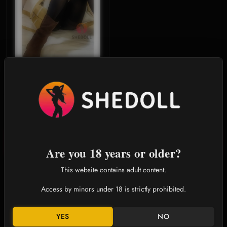
SHEDOLL エリン 145cm｜Gカップ
｜フリーレン コスプレ｜銀髪ツイ
ンテール+魔法杖｜発熱可動ボディ
$499.00
$1,199.00
｜アニメ巨乳同棲人形
詳細説明
Are you 18 years or older?
This website contains adult content.
究極のシミュレーション、カスタマイズ可能なパートナー｜
Shedoll シリーズ：多彩なボディタイプをご用意
Access by minors under 18 is strictly prohibited.
[6種類のアジアン黄金比フィギュア]
YES
NO