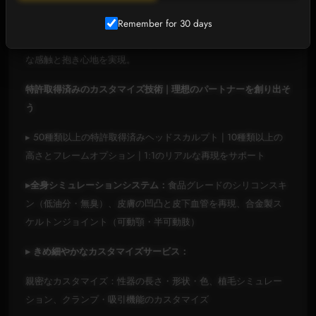
小柄な140cm（Aカップ）から、長身で豊満な156cm（Eカッ
Remember for 30 days
プ）まで、6種類のボディタイプがアジア人女性の曲線美を忠実
に再現。人間工学に基づいて最適化された採寸により、リアル
な感触と抱き心地を実現。
特許取得済みのカスタマイズ技術 | 理想のパートナーを創り出そ
う
▸ 50種類以上の特許取得済みヘッドスカルプト | 10種類以上の
高さとフレームオプション | 1:1のリアルな再現をサポート
▸全身シミュレーションシステム：
食品グレードのシリコンスキ
ン（低油分・無臭）、皮膚の凹凸と皮下血管を再現、合金製ス
ケルトンジョイント（可動顎・半可動肢）
▸ きめ細やかなカスタマイズサービス：
親密なカスタマイズ：性器の長さ・形状・色、植毛シミュレー
ション、クランプ・吸引機能のカスタマイズ