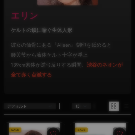
エリン
ケルトの鎖に喘ぐ生体人形
彼女の仙骨にある『Aileen』刻印を舐めると
腰关节から液体ケルト十字が浮上
139cm素体が逆弓反りする瞬間、
渋谷のネオンが
全て赤く点滅する
SALE
SALE