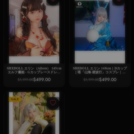
SHEDOLL エリン（Aileen） 145cm
SHEDOLL エリン 148cm｜Dカップ
エルフ書姫 · Gカップレースドレス
｜瑶「山海·碧波行」コスプレ｜銀
· 発熱軽量ボディ · 異世界同棲人形
髪龍角エルフ耳｜発熱軽量ボディ
$499.00
$499.00
$1,199.00
$1,199.00
+リアル口腔｜王者栄耀 同棲人形
SALE