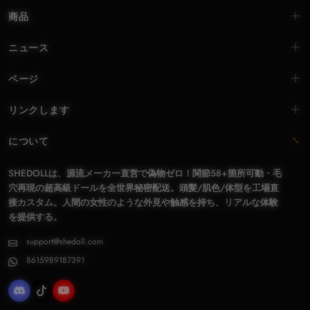
商品
ニュース
ページ
リンクします
について
SHEDOLLは、源流メーカー直営で偽物ゼロ！関節58+箇所可動・毛
穴再現の超高級ドールを全世界秘密配送。頭髪/肌色/体型を工場直
接カスタム。人間の女性のような外見や触感を持ち、リアルな体験
を提供する。
support@shedoll.com
8615989187391