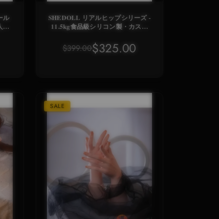
ール
SHEDOLL リアルヒップシリーズ -
人体
11.5kg食品級シリコン製・カスタ
ム陰毛付き｜撮影用小道具
$325.00
$399.00
SALE