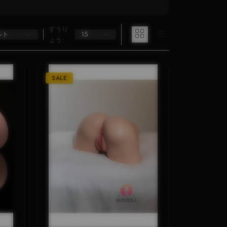
すうり
ょう:
SALE