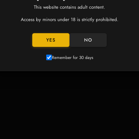
クセサリー
This website contains adult content.
Access by minors under 18 is strictly prohibited.
YES
NO
Remember for 30 days