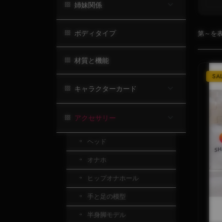
姉妹関係
ボディタイプ
第～を表
材質と機能
SA
キャラクターカード
アクセサリー
ヘッド
オナホ
ヒップオナホール
手と足の模型
半身脚モデル