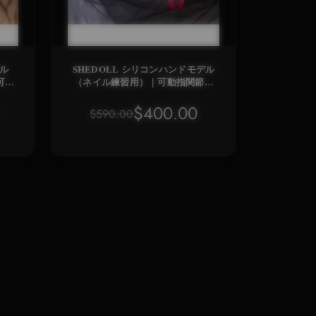
デル
SHEDOLL シリコンハンドモデル
可動
（ネイル練習用）｜可動指関節・
ショ
等身大｜医療級素材の癒しハンド
）
$400.00
$590.00