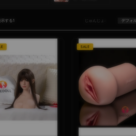
示する1
じゅんじょ:
LE
SALE