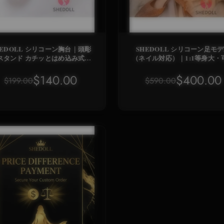
HEDOLL シリコーン胸台｜頭彫
SHEDOLL シリコーン足モ
スタンド カチッとはめ込み式・
（ネイル対応）｜1:1等身大・
食品級素材 [大/小サイズ]
指骨付き｜医療用シミュレー
ン足模型（写真撮影/教育用
$140.00
$400.00
$199.00
$590.00