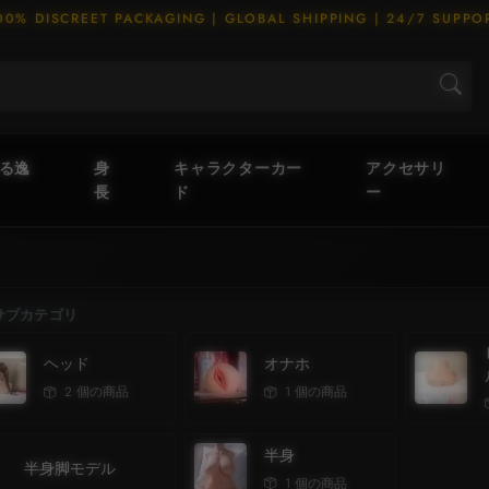
00% DISCREET PACKAGING | GLOBAL SHIPPING | 24/7 SUPPO
える逸
身
キャラクターカー
アクセサリ
長
ド
ー
サブカテゴリ
ヘッド
オナホ
2 個の商品
1 個の商品
半身
半身脚モデル
1 個の商品