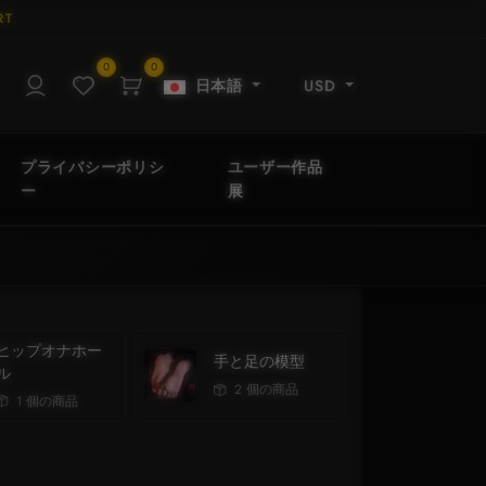
RT
0
0
日本語
USD
プライバシーポリシ
ユーザー作品
ー
展
ヒップオナホー
手と足の模型
ル
2 個の商品
1 個の商品