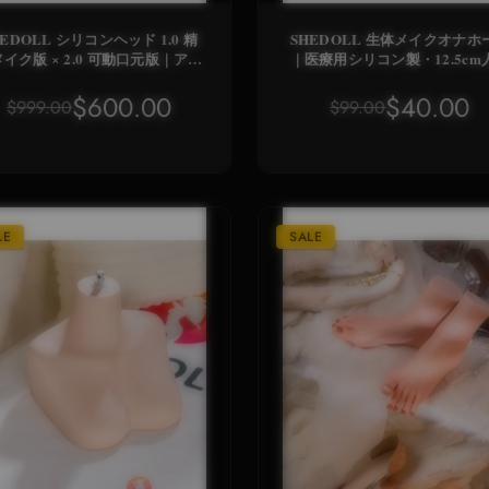
LL シリコンヘッド 1.0 精
SHEDOLL 生体メイクオナホ
イク版 × 2.0 可動口元版｜アジ
｜医療用シリコン製・12.5cm
ンフェイス特化・食品級シリコ
工学管道
ン素材
$600.00
$40.00
$999.00
$99.00
LE
SALE