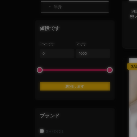
半身
SHEDO
密メ
ア
値段です
Fromです
Toです
SA
選別します
ブランド
SHEDOLL