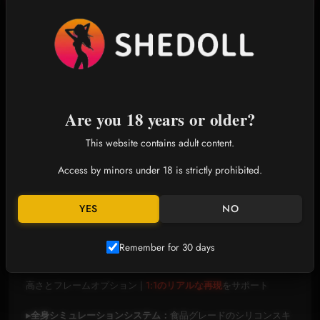
究極のシミュレーション、カスタ
マイズ可能なパートナー｜Shedoll
アンニ シリーズ：多彩なボディタ
イプをご用意
[6種類のアジアン黄金比フィギュア]
Are you 18 years or older?
小柄な140cm（Aカップ）から、長身で豊満な156cm（Eカッ
This website contains adult content.
プ）まで、6種類のボディタイプがアジア人女性の曲線美を忠実
Access by minors under 18 is strictly prohibited.
に再現。人間工学に基づいて最適化された採寸により、リアル
な感触と抱き心地を実現。
YES
NO
特許取得済みのカスタマイズ技術 |
理想のパートナーを創り出そう
Remember for 30 days
▸ 50種類以上の特許取得済みヘッドスカルプト | 10種類以上の
高さとフレームオプション |
1:1のリアルな再現
をサポート
▸全身シミュレーションシステム：
食品グレードのシリコンスキ