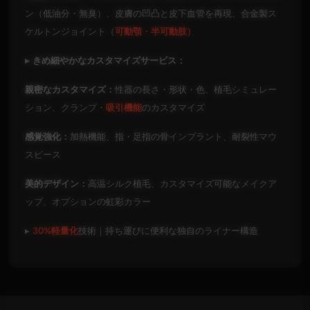
ン（低油分・無臭）、皮膚の凹凸と皮下血管を再現、合金製ス
ケルトンジョイント（
可動顎・半可動肢）
▸ きめ細やかなカスタマイズサービス：
親密なカスタマイズ：
性器の長さ・形状・色、植毛シミュレー
ション、クランプ・
吸引機能
のカスタマイズ
感覚強化：
加熱機能、指・足指の骨インプラント、耐裂性マウ
スピース
美的デザイン：
高温シルク植毛、カスタマイズ可能なメイクア
ップ、オプションの虹彩カラー
▸
30%軽量化
技術｜持ち運びに便利な独自のライナー構造