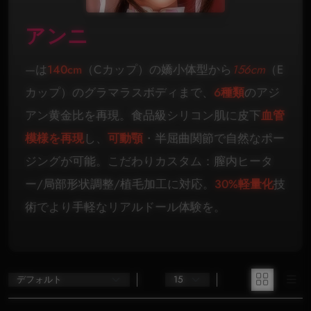
アンニ
—は
140cm
（Cカップ）の嬌小体型から
156cm
（E
カップ）のグラマラスボディまで、
6種類
のアジ
アン黄金比を再現。食品級シリコン肌に皮下
血管
模様を再現
し、
可動顎
・半屈曲関節で自然なポー
ジングが可能。こだわりカスタム：膣内ヒータ
ー/局部形状調整/植毛加工に対応。
30%軽量化
技
術でより手軽なリアルドール体験を。