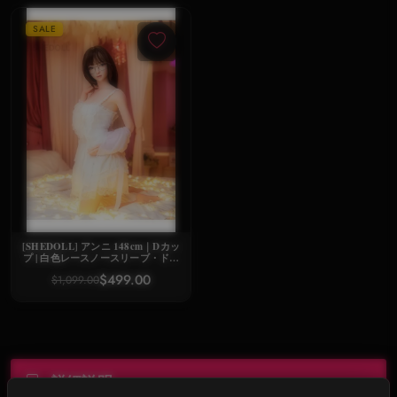
SALE
[SHEDOLL] アンニ 148cm｜Dカッ
プ | 白色レースノースリーブ・ドレ
ス | 幻想・優れティーン | 植毛・ヒ
$499.00
$1,099.00
ート機能 | オタク専属バーチャル妻
詳細説明