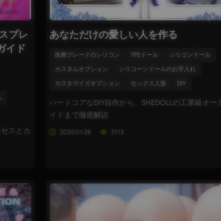
コスプレ
あなただけの愛しい人を作る
ガイド
医療グレードのシリコン
TPEドール
シリコンドール
カスタムオプション
シリコーンドールのお手入れ
カスタマイズオプション
セックス人形
DIY
ム
ハードコアなDIY自作から、SHEDOLLの工業級オー
イドまで徹底解説
ロセスとカ
2026-01-28
2115