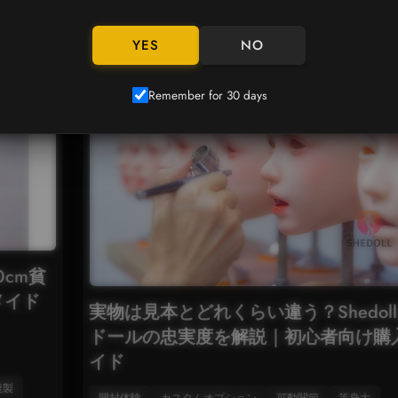
2025-11-15
7251
YES
NO
Remember for 30 days
cm貧
メイド
実物は見本とどれくらい違う？Shedol
ドールの忠実度を解説｜初心者向け購
イド
複製