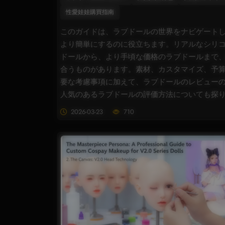
性愛娃娃購買指南
このガイドは、ラブドールの世界をナビゲート
より簡単にするのに役立ちます。リアルなシリ
ドールから、より手頃な価格のラブドールまで
合うものがあります。素材、カスタマイズ、予
要な考慮事項に加えて、ラブドールのレビュー
人気のあるラブドールの評価方法についても探
2026-03-23
710