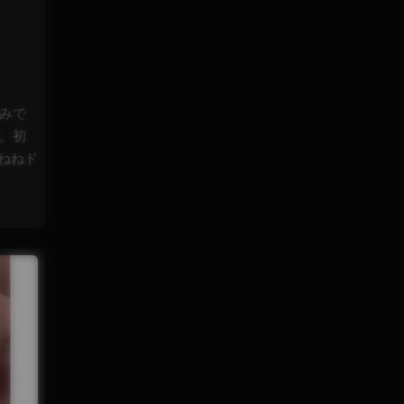
悩みで
現。初
ねねド