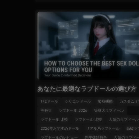
あなたに最適なラブドールの選び方
TPEドール
シリコンドール
加熱機能
カスタムオ
等身大
ラブドール 2026
等身大ラブドール
ラブドール 比較
ラブドール 比較
人気のラブドール
2026年おすすめドール
リアル系ラブドール
高級ラ
ラブドールのレビュー
性愛娃娃特色
人気のラブド