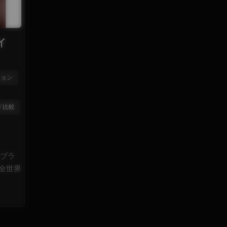
イ
ション
ド比較
級ブラ
全世界