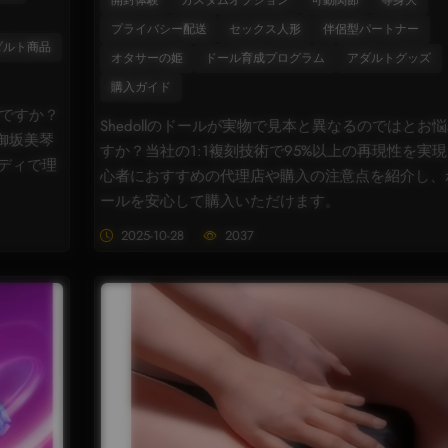
開封体験
カスタムオプション
可動関節
等身大
プライバシー配送
セックス人形
伴侶型パートナー
ダルト商品
オタサーの姫
ドール育成プログラム
アダルトグッズ
購入ガイド
望ですか？
Shedollのドールが実物で見本と異なるのではとお
。御坂美琴
すか？当社の1:1複刻技術で95%以上の再現性を実
ディで理
心者におすすめの代理店や購入の注意点を紹介し、
ールを安心して購入いただけます。
2025-10-28
2037