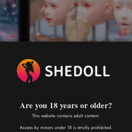
と「二
Shedollヘッドスカルプ完全ガイド：1.0
2.0 vs 3.0 機能比較
可動関節
カスタムオプション
コレクターズアイテム
」審美の融
可動アゴ機能
顔面クローニング
可動目 ラブドール
購入ガイド
素材比較
機能選択
写真モデル
Are you 18 years or older?
ラチナシリコンヘッドの選び方！写真撮影用・可動
This website contains adult content.
ばたき機能の違いを徹底解説。Chu Yue専用3.0モ
介。
Access by minors under 18 is strictly prohibited.