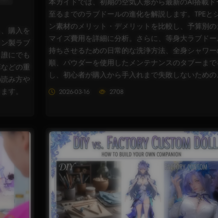
本ガイドでは、初期の空気人形から最新のAI搭載ド
至るまでのラブドールの進化を解説します。TPEと
ン素材のメリット・デメリットを比較し、予算別の
し、購入を
マイズ費用を詳細に分析。さらに、等身大ラブドー
コン製ラブ
持ちさせるための日常的な洗浄方法、全身シャワー
、誰にでも
順、パウダーを使用したメンテナンスのタブーまで
算などの重
し、初心者が購入から手入れまで失敗しないための..
の読み方や
ります。
2026-03-16
2708