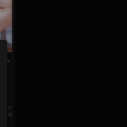
 vs
口・ま
デルも紹