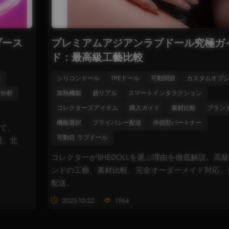
ブース
プレミアムアジアンラブドール究極ガ
ド：最高級工藝比較
ル
シリコンドール
TPEドール
可動関節
カスタムオプ
場分析
加熱機能
超リアル
スマートインタラクション
コレクターズアイテム
購入ガイド
素材比較
ブラン
機能選択
プライバシー配送
伴侶型パートナー
にて、
可動目 ラブドール
開。北
コレクターがSHEDOLLを選ぶ理由を徹底解説。高
ンドの工藝、素材比較、完全オーダーメイド対応。
配送。
2025-10-22
1964