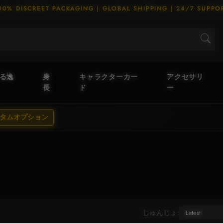
00% DISCREET PACKAGING | GLOBAL SHIPPING | 24/7 SUPPO
える逸
身
キャラクターカー
アクセサリ
長
ド
ー
タムオプション
じゅんじょ: