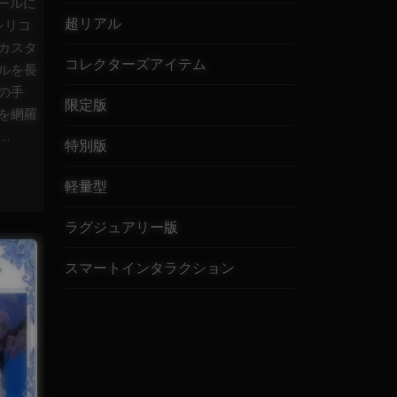
ールに
超リアル
シリコ
カスタ
コレクターズアイテム
ルを長
の手
限定版
を網羅
.
特別版
軽量型
ラグジュアリー版
スマートインタラクション