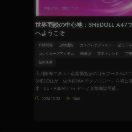
世界商談の中心地：SHEDOLL A47
へようこそ
可動関節
加熱機能
カスタムオプション
超リア
コレクターズアイテム
軽量型
業界トレンド
市
技術革新
広州国際アダルト産業博覧会の目玉ブースA47
SHEDOLLが「生体再現AIテクノロジー」を初公
米・EU・ASEANバイヤーと直接商談可能。
2025-10-23
1866