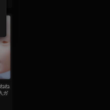
lねね
入ガ